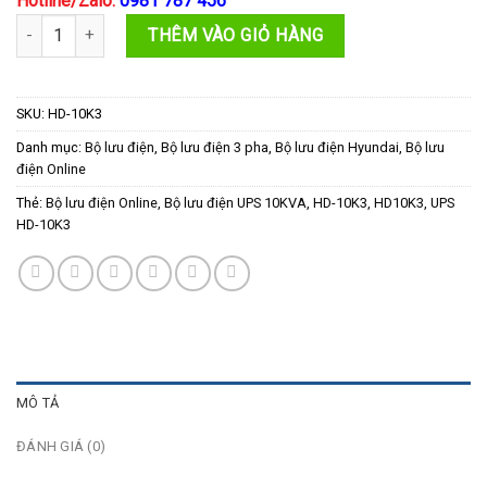
Hotline/Zalo:
0981 787 456
Bộ lưu điện UPS 10KVA Hyundai HD-10K3 (3P/3P) số lượng
THÊM VÀO GIỎ HÀNG
SKU:
HD-10K3
Danh mục:
Bộ lưu điện
,
Bộ lưu điện 3 pha
,
Bộ lưu điện Hyundai
,
Bộ lưu
điện Online
Thẻ:
Bộ lưu điện Online
,
Bộ lưu điện UPS 10KVA
,
HD-10K3
,
HD10K3
,
UPS
HD-10K3
MÔ TẢ
ĐÁNH GIÁ (0)