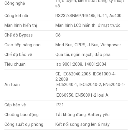
Trực tuyến, kiểm soát bằng kỹ thuật
Công nghệ
số
Cổng kêt nối
RS232/SNMP/RS485, RJ11, As400…
Màn hình hiển thị
Màn hình LCD hiển thị ở mặt trước
Chế độ Bypass
Có
Giao tiếp nâng cao
Mod-Bus, GPRS, J-Bus, Webpower…
Chế độ bảo vệ
Quá tải, ngắn mạch, đảo pha…
Tiêu chuẩn
Iso 9001:2008, 14001:2004
CE, IEC62040:2005, IEC61000-4-
2:2008
An toàn
IEC62040-1, IEC62040-2, EN62040-1-
1,
IEC60950, EN50091-2 loại A
Cấp bảo vệ
IP31
Chuông báo động
Tắt không đúng, Battery yếu…
Công suất dự phòng
Kết nối song song lên 6 máy