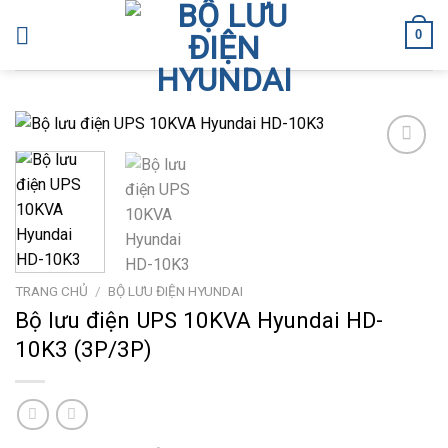
Skip
0
to
content
Add to
wishlist
TRANG CHỦ
/
BỘ LƯU ĐIỆN HYUNDAI
Bộ lưu điện UPS 10KVA Hyundai HD-
10K3 (3P/3P)