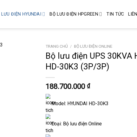
 LƯU ĐIỆN HYUNDAI
BỘ LƯU ĐIỆN HPGREEN
TIN TỨC
LIÊ
TRANG CHỦ
/
BỘ LƯU ĐIỆN ONLINE
Bộ lưu điện UPS 30KVA 
HD-30K3 (3P/3P)
Add to
wishlist
188.700.000
₫
Model: HYUNDAI HD-30K3
Loại: Bộ lưu điện Online