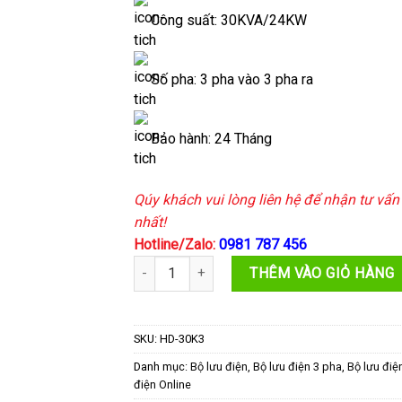
Công suất: 30KVA/24KW
Số pha: 3 pha vào 3 pha ra
Bảo hành: 24 Tháng
Qúy khách vui lòng liên hệ để nhận tư vấn 
nhất!
Hotline/Zalo:
0981 787 456
Bộ lưu điện UPS 30KVA Hyundai HD-30K3 (3P/
THÊM VÀO GIỎ HÀNG
SKU:
HD-30K3
Danh mục:
Bộ lưu điện
,
Bộ lưu điện 3 pha
,
Bộ lưu điệ
điện Online