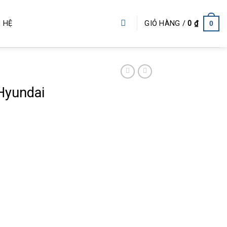
0
GIỎ HÀNG /
0
₫
N HỆ
Hyundai