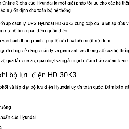
ện Online 3 pha của Hyundai là một giải pháp tối ưu cho các hệ th
bảo sự ổn định cho toàn bộ hệ thống.
ến áp cách ly, UPS Hyundai HD-30K3 cung cấp dải điện áp đầu và
ững sự cố liên quan đến nguồn điện.
 vận hành thông minh, giúp tối ưu hóa hiệu suất sử dụng.
người dùng dễ dàng quản lý và giám sát các thông số của hệ thốn
vệ quá tải, quá áp, quá nhiệt và ngắn mạch, đảm bảo sự an toàn ch
khi bộ lưu điện HD-30K3
phối và lắp đặt bộ lưu điện Hyundai uy tín toàn quốc. Đảm bảo 
trường
 chuẩn của Hyundai
c