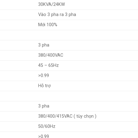
30KVA/24KW
Vào 3 pha ra 3 pha
Mới 100%
3 pha
380/400VAC
45 – 65Hz
>0.99
Hỗ trợ
3 pha
380/400/415VAC ( tùy chọn )
50/60Hz
>0.99