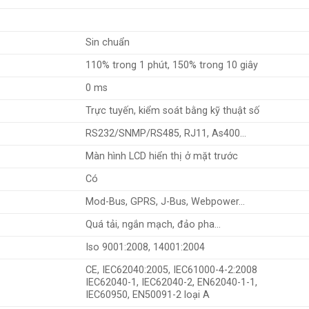
Sin chuẩn
110% trong 1 phút, 150% trong 10 giây
0 ms
Trực tuyến, kiểm soát bằng kỹ thuật số
RS232/SNMP/RS485, RJ11, As400…
Màn hình LCD hiển thị ở mặt trước
Có
Mod-Bus, GPRS, J-Bus, Webpower…
Quá tải, ngắn mạch, đảo pha…
Iso 9001:2008, 14001:2004
CE, IEC62040:2005, IEC61000-4-2:2008
IEC62040-1, IEC62040-2, EN62040-1-1,
IEC60950, EN50091-2 loại A