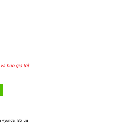
và báo giá tốt
3P) số lượng
n Hyundai
,
Bộ lưu